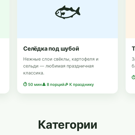
🐟
Селёдка под шубой
Т
Нежные слои свёклы, картофеля и
З
сельди — любимая праздничная
б
классика.
⏱
⏱ 50 мин
👤 8 порций
🎉 К празднику
Категории