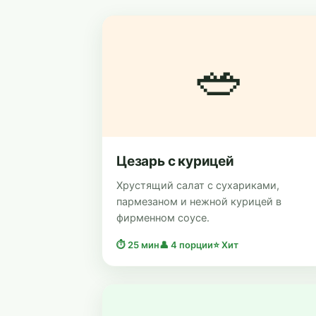
🥗
Цезарь с курицей
Хрустящий салат с сухариками,
пармезаном и нежной курицей в
фирменном соусе.
⏱ 25 мин
👤 4 порции
⭐ Хит