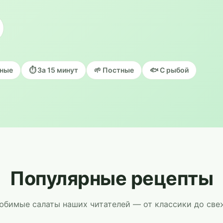
чные
⏱ За 15 минут
🌱 Постные
🐟 С рыбой
Популярные рецепты
бимые салаты наших читателей — от классики до све