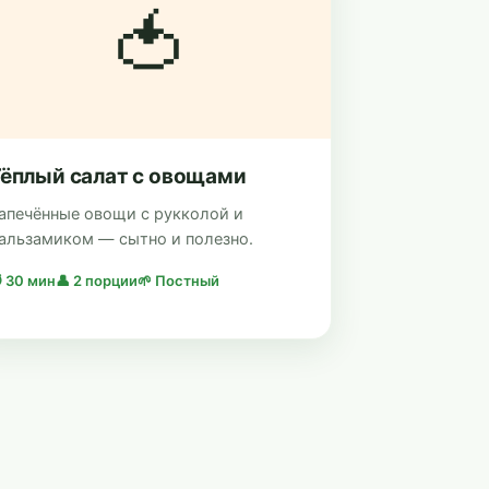
🍅
ёплый салат с овощами
апечённые овощи с рукколой и
альзамиком — сытно и полезно.
 30 мин
👤 2 порции
🌱 Постный