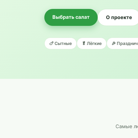
Выбрать салат
О проекте
🍗 Сытные
🥬 Лёгкие
🎉 Праздни
Самые лю