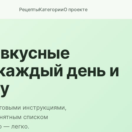
Рецепты
Категории
О проекте
 вкусные
каждый день и
ку
говыми инструкциями,
онятным списком
о — легко.