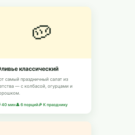
🥔
ливье классический
от самый праздничный салат из
етства — с колбасой, огурцами и
орошком.
 40 мин
👤 6 порций
🎉 К празднику