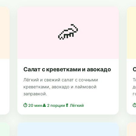
🦐
Салат с креветками и авокадо
О
Лёгкий и свежий салат с сочными
Т
креветками, авокадо и лаймовой
д
заправкой.
г
⏱ 20 мин
👤 2 порции
🥬 Лёгкий
⏱